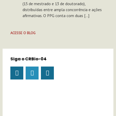
(15 de mestrado e 13 de doutorado),
distribuídas entre ampla concorrência e ações
afirmativas. O PPG conta com duas […]
ACESSE O BLOG
Siga o CRBio-04
I
Y
T
n
o
i
s
u
k
t
t
t
a
u
o
g
b
k
r
e
a