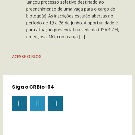
lançou processo seletivo destinado ao
preenchimento de uma vaga para o cargo de
biólogo(a). As inscrições estarão abertas no
período de 19 a 26 de junho. A oportunidade é
para atuação presencial na sede da CISAB ZM,
em Viçosa-MG, com carga […]
ACESSE O BLOG
Siga o CRBio-04
I
Y
T
n
o
i
s
u
k
t
t
t
a
u
o