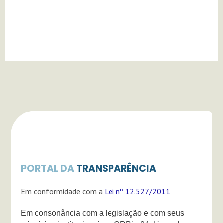
g
b
k
r
e
a
m
PORTAL DA
TRANSPARÊNCIA
Em conformidade com a
Lei nº 12.527/2011
Em consonância com a legislação e com seus