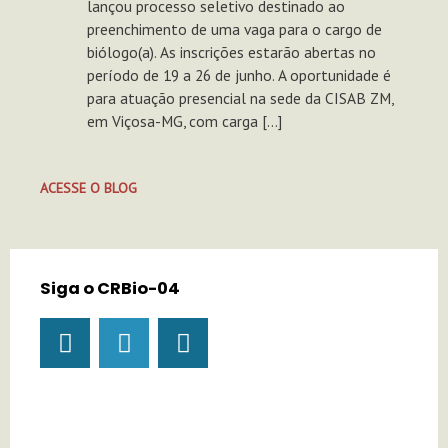
lançou processo seletivo destinado ao
preenchimento de uma vaga para o cargo de
biólogo(a). As inscrições estarão abertas no
período de 19 a 26 de junho. A oportunidade é
para atuação presencial na sede da CISAB ZM,
em Viçosa-MG, com carga […]
ACESSE O BLOG
Siga o CRBio-04
I
Y
T
n
o
i
s
u
k
t
t
t
a
u
o