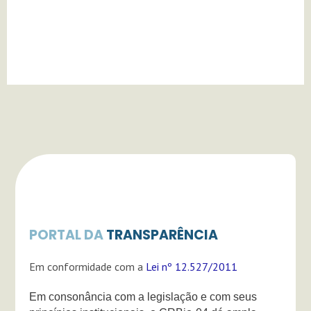
g
b
k
r
e
a
m
PORTAL DA
TRANSPARÊNCIA
Em conformidade com a
Lei nº 12.527/2011
Em consonância com a legislação e com seus