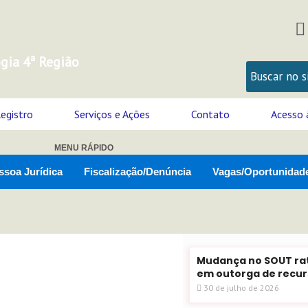
I
s
gia 4ª Região
t
egistro
Serviços e Ações
Contato
Acesso 
r
MENU RÁPIDO
ssoa Jurídica
Fiscalização/Denúncia
Vagas/Oportunidad
Mudança no SOUT rat
em outorga de recur
30 de julho de 2026