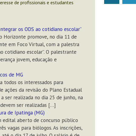
teresse de profissionais e estudantes
s
u
t
t
a
u
g
b
integrar os ODS ao cotidiano escolar”
r
e
o Horizonte promove, no dia 11 de
a
te em Foco Virtual, com a palestra
m
 cotidiano escolar”. O palestrante
derança jovem, educação e
ricos de MG
a todos os interessados para
de ações da revisão do Plano Estadual
a ser realizada no dia 25 de junho, na
s devem ser realizadas […]
ura de Ipatinga (MG)
m edital aberto de concurso público
s vagas para biólogos. As inscrições,
até o dia 17 de julho. O salário é de