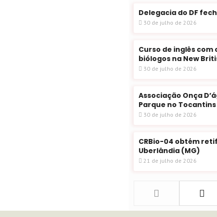
Delegacia do DF fech
30 de julho de 2026
Curso de inglês com 
biólogos na New Brit
30 de julho de 2026
Associação Onça D’
Parque no Tocantins
30 de julho de 2026
CRBio-04 obtém retif
Uberlândia (MG)
21 de julho de 2026