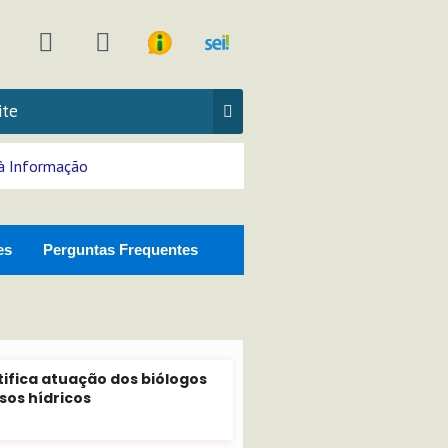
Y
T
n
o
i
u
k
t
t
a
u
o
g
b
k
à Informação
e
a
m
es
Perguntas Frequentes
ifica atuação dos biólogos
sos hídricos