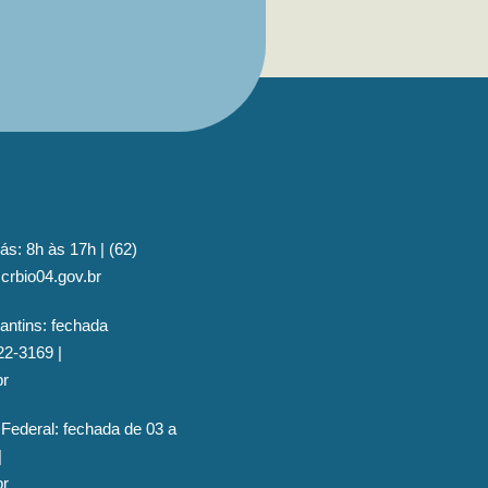
ás: 8h às 17h | (62)
crbio04.gov.br
antins: fechada
22-3169 |
br
 Federal: fechada de 03 a
|
br