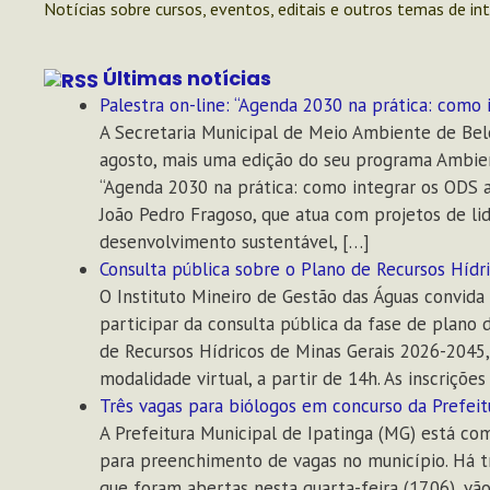
Notícias sobre cursos, eventos, editais e outros temas de in
Últimas notícias
Palestra on-line: “Agenda 2030 na prática: como 
A Secretaria Municipal de Meio Ambiente de Bel
agosto, mais uma edição do seu programa Ambien
“Agenda 2030 na prática: como integrar os ODS ao
João Pedro Fragoso, que atua com projetos de li
desenvolvimento sustentável, […]
Consulta pública sobre o Plano de Recursos Híd
O Instituto Mineiro de Gestão das Águas convida 
participar da consulta pública da fase de plano 
de Recursos Hídricos de Minas Gerais 2026-2045, 
modalidade virtual, a partir de 14h. As inscriçõe
Três vagas para biólogos em concurso da Prefeit
A Prefeitura Municipal de Ipatinga (MG) está co
para preenchimento de vagas no município. Há trê
que foram abertas nesta quarta-feira (17.06), vão 