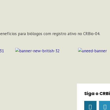
enefícios para biólogos com registro ativo no CRBio-04.
Siga o CRB
I
Y
n
o