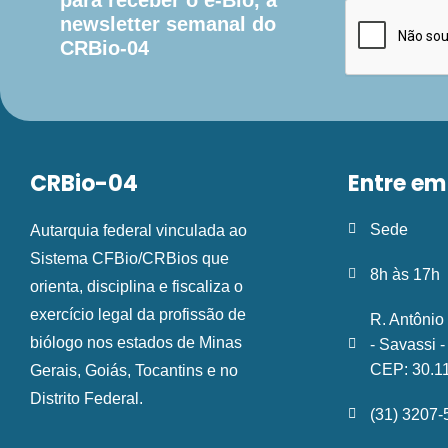
para receber o e-Bio, a
newsletter semanal do
CRBio-04
CRBio-04
Entre em
Sede
Autarquia federal vinculada ao
Sistema CFBio/CRBios que
8h às 17h
orienta, disciplina e fiscaliza o
exercício legal da profissão de
R. Antônio
biólogo nos estados de Minas
- Savassi 
CEP: 30.1
Gerais, Goiás, Tocantins e no
Distrito Federal.
(31) 3207