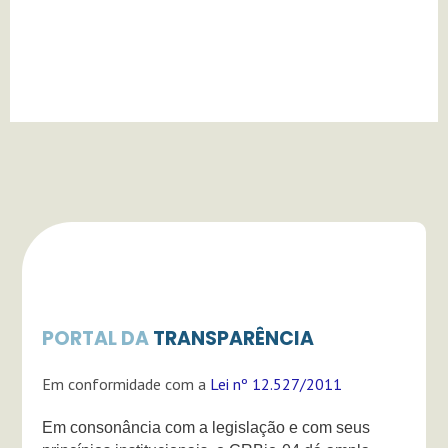
g
b
k
r
e
a
m
PORTAL DA
TRANSPARÊNCIA
Em conformidade com a
Lei nº 12.527/2011
Em consonância com a legislação e com seus