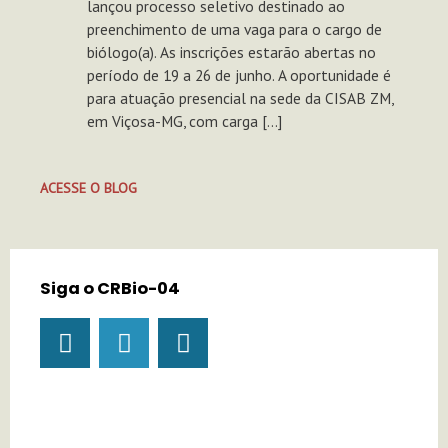
lançou processo seletivo destinado ao
preenchimento de uma vaga para o cargo de
biólogo(a). As inscrições estarão abertas no
período de 19 a 26 de junho. A oportunidade é
para atuação presencial na sede da CISAB ZM,
em Viçosa-MG, com carga […]
ACESSE O BLOG
Siga o CRBio-04
I
Y
T
n
o
i
s
u
k
t
t
t
a
u
o