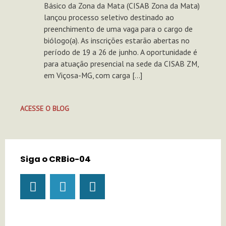
Básico da Zona da Mata (CISAB Zona da Mata)
lançou processo seletivo destinado ao
preenchimento de uma vaga para o cargo de
biólogo(a). As inscrições estarão abertas no
período de 19 a 26 de junho. A oportunidade é
para atuação presencial na sede da CISAB ZM,
em Viçosa-MG, com carga […]
ACESSE O BLOG
Siga o CRBio-04
I
Y
T
n
o
i
s
u
k
t
t
t