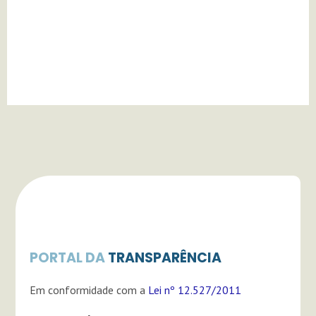
a
u
o
g
b
k
r
e
a
m
PORTAL DA
TRANSPARÊNCIA
Em conformidade com a
Lei nº 12.527/2011