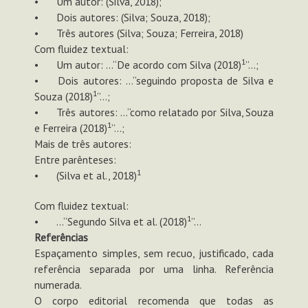
•
Um autor: (Silva, 2018);
•
Dois autores: (Silva; Souza, 2018);
•
Três autores (Silva; Souza; Ferreira, 2018)
Com fluidez textual:
1
•
Um autor: …“De acordo com Silva (2018)
”…;
•
Dois autores: …“seguindo proposta de Silva e
1
Souza (2018)
”…;
•
Três autores: …“como relatado por Silva, Souza
1
e Ferreira (2018)
”…;
Mais de três autores:
Entre parênteses:
1
•
(Silva et al., 2018)
Com fluidez textual:
1
•
…“Segundo Silva et al. (2018)
”…
Referências
Espaçamento simples, sem recuo, justificado, cada
referência separada por uma linha. Referência
numerada.
O corpo editorial recomenda que todas as