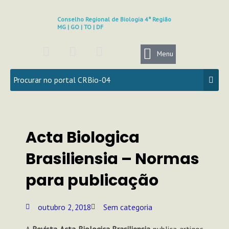
Ir
para
Conselho Regional de Biologia 4ª Região
MG | GO | TO | DF
o
conteúdo
F
I
Y
a
n
o
Menu
c
s
u
e
t
t
b
a
u
o
g
b
o
r
e
k
a
Acta Biologica
m
Brasiliensia – Normas
para publicação
outubro 2, 2018
Sem categoria
A
Revista Acta Biologica Brasiliensia
publica artigos