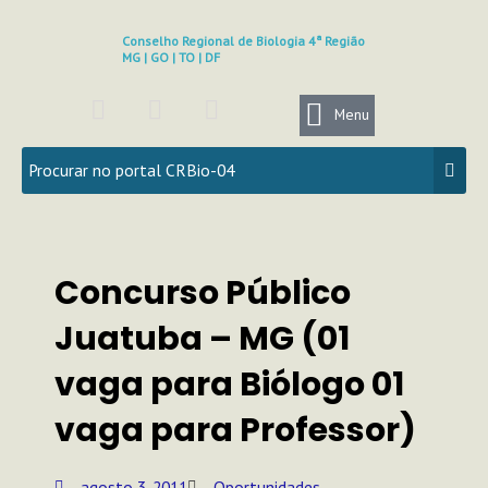
Ir
para
Conselho Regional de Biologia 4ª Região
MG | GO | TO | DF
o
conteúdo
F
I
Y
a
n
o
Menu
c
s
u
e
t
t
b
a
u
o
g
b
o
r
e
k
a
Concurso Público
m
Juatuba – MG (01
vaga para Biólogo 01
vaga para Professor)
agosto 3, 2011
Oportunidades