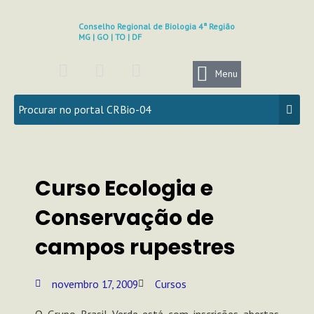
Ir
para
Conselho Regional de Biologia 4ª Região
MG | GO | TO | DF
o
conteúdo
F
I
Y
a
n
o
Menu
c
s
u
e
t
t
b
a
u
o
g
b
o
r
e
k
a
Curso Ecologia e
m
Conservação de
campos rupestres
novembro 17, 2009
Cursos
O Grupo Brasil Verde está com inscrições abertas