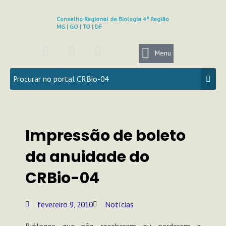
Ir
para
Conselho Regional de Biologia 4ª Região
MG | GO | TO | DF
o
conteúdo
F
I
Y
a
n
o
Menu
c
s
u
e
t
t
b
a
u
o
g
b
o
r
e
k
a
Impressão de boleto
m
da anuidade do
CRBio-04
fevereiro 9, 2010
Notícias
Biólogos que não receberam ou perderam a