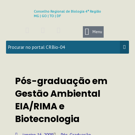
Ir
para
Conselho Regional de Biologia 4ª Região
MG | GO | TO | DF
o
conteúdo
F
I
Y
a
n
o
Menu
c
s
u
e
t
t
b
a
u
o
g
b
o
r
e
k
a
Pós-graduação em
m
Gestão Ambiental
EIA/RIMA e
Biotecnologia
janeiro 16, 2009
Pós-Graduação