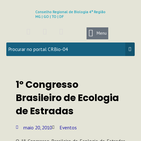
Ir
para
Conselho Regional de Biologia 4ª Região
MG | GO | TO | DF
o
conteúdo
F
I
Y
a
n
o
Menu
c
s
u
e
t
t
b
a
u
o
g
b
o
r
e
k
a
1º Congresso
m
Brasileiro de Ecologia
de Estradas
maio 20, 2010
Eventos
O 1º Congresso Brasileiro de Ecologia de Estradas