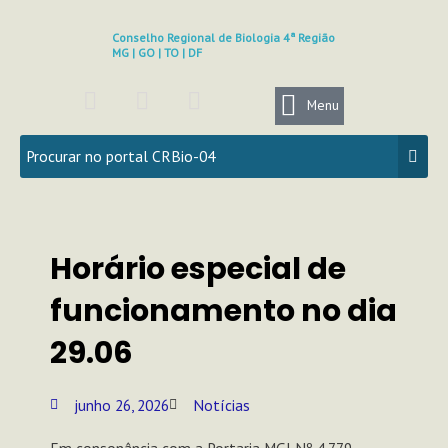
Ir
para
Conselho Regional de Biologia 4ª Região
MG | GO | TO | DF
o
conteúdo
F
I
Y
a
n
o
Menu
c
s
u
e
t
t
b
a
u
o
g
b
o
r
e
k
a
Horário especial de
m
funcionamento no dia
29.06
junho 26, 2026
Notícias
Em consonância com a Portaria MGI Nº 4.779,