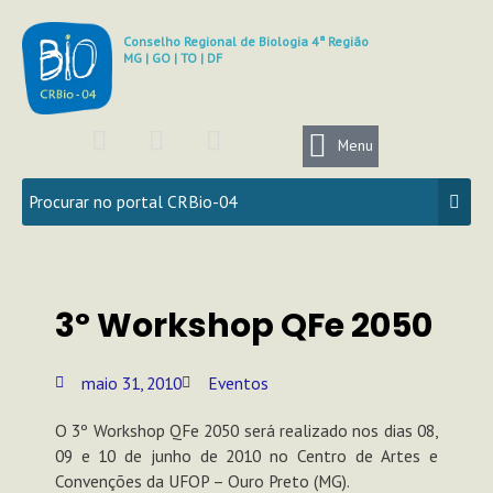
Ir
para
Conselho Regional de Biologia 4ª Região
MG | GO | TO | DF
o
conteúdo
F
I
Y
a
n
o
Menu
c
s
u
e
t
t
b
a
u
o
g
b
o
r
e
k
a
3º Workshop QFe 2050
m
maio 31, 2010
Eventos
O 3º Workshop QFe 2050 será realizado nos dias 08,
09 e 10 de junho de 2010 no Centro de Artes e
Convenções da UFOP – Ouro Preto (MG).