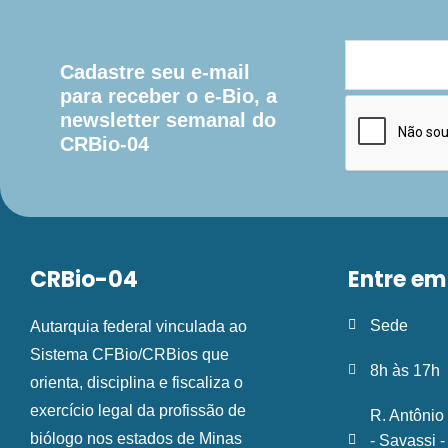
Cadastre seu e-mail
para receber o e-Bio, a
newsletter semanal do
CRBio-04
CRBio-04
Entre em
Sede
Autarquia federal vinculada ao
Sistema CFBio/CRBios que
8h às 17h
orienta, disciplina e fiscaliza o
exercício legal da profissão de
R. Antônio
biólogo nos estados de Minas
- Savassi 