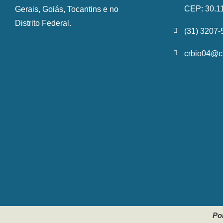
CEP: 30.1
Gerais, Goiás, Tocantins e no
Distrito Federal.
(31) 3207
crbio04@cr
Pol