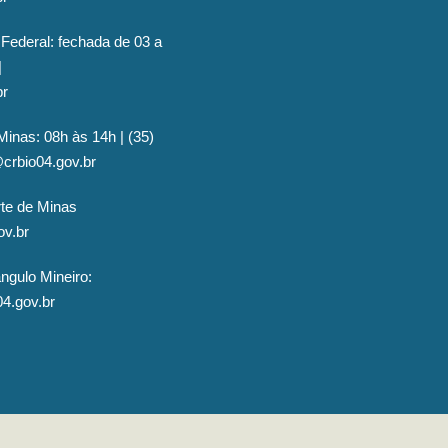
 Federal: fechada de 03 a
|
br
Minas: 08h às 14h | (35)
@crbio04.gov.br
rte de Minas
ov.br
ngulo Mineiro:
04.gov.br