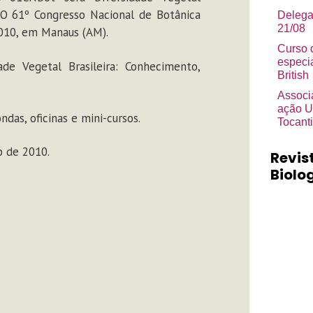
e}O 61º Congresso Nacional de Botânica
Delega
21/08
2010, em Manaus (AM).
Curso 
especi
de Vegetal Brasileira: Conhecimento,
British
Associ
ação U
as, oficinas e mini-cursos.
Tocant
o de 2010.
Revis
Biolog