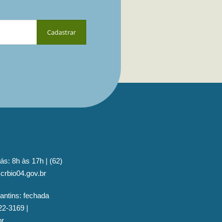
ás: 8h às 17h | (62)
crbio04.gov.br
antins: fechada
22-3169 |
br