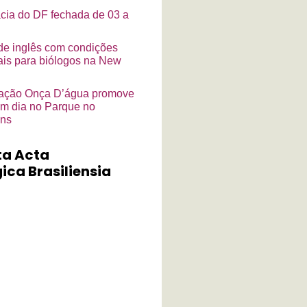
cia do DF fechada de 03 a
de inglês com condições
ais para biólogos na New
ação Onça D’água promove
m dia no Parque no
ins
ta Acta
ica Brasiliensia