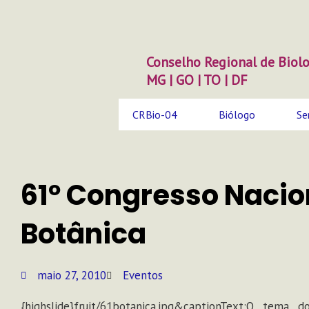
Ir
para
o
conteúdo
Conselho Regional de Biolo
MG | GO | TO | DF
CRBio-04
Biólogo
Se
61º Congresso Nacio
Botânica
maio 27, 2010
Eventos
{highslide}fruit/61botanica.jpg&captionText:O tema