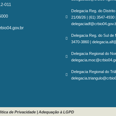
12-011
Delegacia Reg. do Distrito
-5000
21/08/26 | (61) 3547-4930 
delegaciadf@crbio04.gov.
bio04.gov.br
Delegacia Reg. do Sul de 
3470-3860 | delegacia.alf
Delegacia Regional do No
delegacia.moc@crbio04.g
Delegacia Regional do Triâ
delegacia.triangulo@crbio
ítica de Privacidade
|
Adequação à LGPD