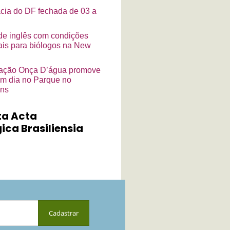
cia do DF fechada de 03 a
de inglês com condições
ais para biólogos na New
ação Onça D’água promove
m dia no Parque no
ins
ta Acta
ica Brasiliensia