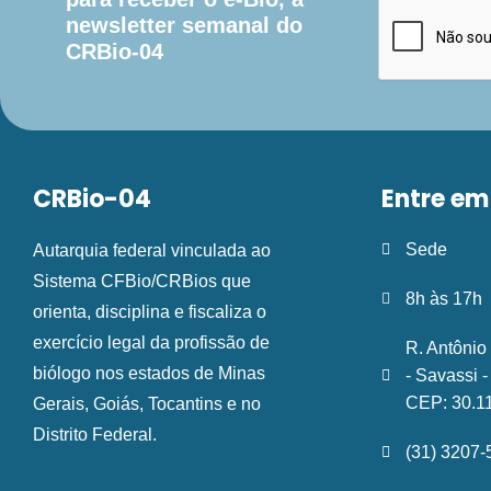
newsletter semanal do
CRBio-04
CRBio-04
Entre em
Sede
Autarquia federal vinculada ao
Sistema CFBio/CRBios que
8h às 17h
orienta, disciplina e fiscaliza o
exercício legal da profissão de
R. Antônio
biólogo nos estados de Minas
- Savassi 
CEP: 30.1
Gerais, Goiás, Tocantins e no
Distrito Federal.
(31) 3207