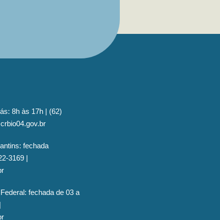
ás: 8h às 17h | (62)
crbio04.gov.br
antins: fechada
22-3169 |
br
 Federal: fechada de 03 a
|
br