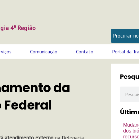
gia 4ª Região
rviços
Comunicação
Contato
Portal da Tr
Pesqu
onamento da
Pesquisa
o Federal
Últim
Mudanç
dos bi
recurso
erá atendimento externo
na Delegacia