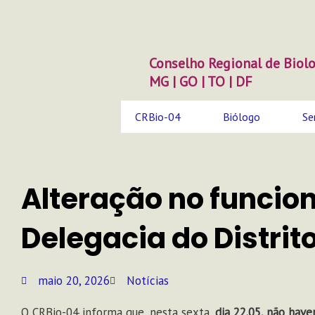
Ir
para
o
conteúdo
Conselho Regional de Biolo
MG | GO | TO | DF
CRBio-04
Biólogo
Se
Alteração no funci
Delegacia do Distrit
maio 20, 2026
Notícias
O CRBio-04 informa que, nesta sexta,
dia 22.05, não hav