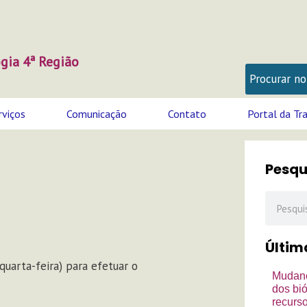
gia 4ª Região
rviços
Comunicação
Contato
Portal da Tr
Pesqu
Pesquisa
Últim
quarta-feira) para efetuar o
Mudanç
dos bi
recurso