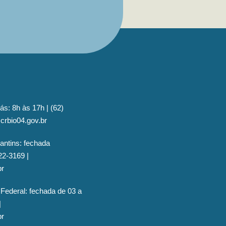
ás: 8h às 17h | (62)
crbio04.gov.br
antins: fechada
22-3169 |
br
 Federal: fechada de 03 a
|
br