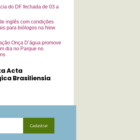
cia do DF fechada de 03 a
de inglês com condições
ais para biólogos na New
ação Onça D’água promove
m dia no Parque no
ins
ta Acta
ica Brasiliensia