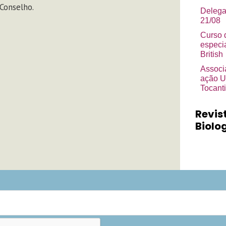
Conselho.
Delega
21/08
Curso 
especi
British
Associ
ação U
Tocant
Revis
Biolog