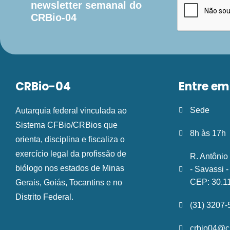
newsletter semanal do
CRBio-04
CRBio-04
Entre em
Sede
Autarquia federal vinculada ao
Sistema CFBio/CRBios que
8h às 17h
orienta, disciplina e fiscaliza o
exercício legal da profissão de
R. Antônio
biólogo nos estados de Minas
- Savassi 
CEP: 30.1
Gerais, Goiás, Tocantins e no
Distrito Federal.
(31) 3207
crbio04@cr