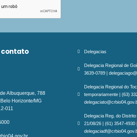
 contato
Delegacias
Delegacia Regional de Goi
3639-0789 | delegaciago@
Delegacia Regional do Toc
 de Albuquerque, 788
temporariamente | (63) 33
- Belo Horizonte/MG
delegaciato@crbio04.gov.
12-011
Delegacia Reg. do Distrito
-5000
21/08/26 | (61) 3547-4930 
delegaciadf@crbio04.gov.
bio04.gov.br