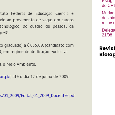
Estági
do CRB
ituto Federal de Educação Ciência e
Mudanç
dos bi
nado ao provimento de vagas em cargos
recurso
Tecnológico, do quadro de pessoal da
Delega
a/MG.
21/08
ato graduado) a 6.055,09, (candidato com
Revis
9, em regime de dedicação exclusiva.
Biolog
ia e Meio Ambiente.
org.br
, até o dia 12 de junho de 2009.
ds/01_2009/Edital_01_2009_Docentes.pdf