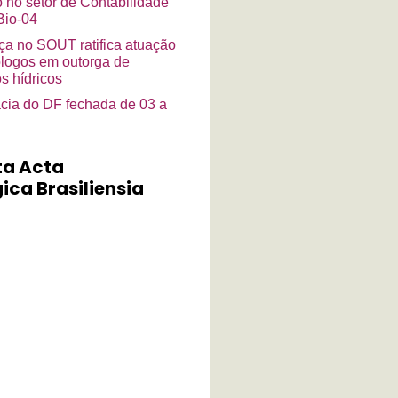
o no setor de Contabilidade
io-04
a no SOUT ratifica atuação
ólogos em outorga de
s hídricos
cia do DF fechada de 03 a
ta Acta
ica Brasiliensia