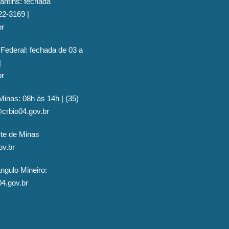
antins: fechada
22-3169 |
br
 Federal: fechada de 03 a
|
br
Minas: 08h às 14h | (35)
@crbio04.gov.br
rte de Minas
ov.br
ngulo Mineiro:
04.gov.br