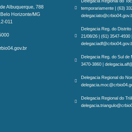
Delegacia Regional do Toc
 de Albuquerque, 788
temporariamente | (63) 33
- Belo Horizonte/MG
delegaciato@crbio04.gov.
12-011
Delegacia Reg. do Distrito
-5000
21/08/26 | (61) 3547-4930 
delegaciadf@crbio04.gov.
bio04.gov.br
Delegacia Reg. do Sul de 
3470-3860 | delegacia.alf
Delegacia Regional do No
delegacia.moc@crbio04.g
Delegacia Regional do Triâ
delegacia.triangulo@crbio