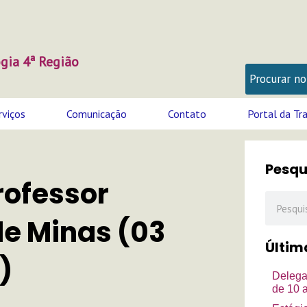
gia 4ª Região
rviços
Comunicação
Contato
Portal da Tr
Pesqu
rofessor
Pesquisa
de Minas (03
Últim
)
Delega
de 10 