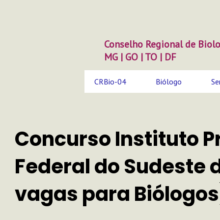
Ir
para
o
conteúdo
Conselho Regional de Biolo
MG | GO | TO | DF
CRBio-04
Biólogo
Se
Concurso Instituto P
Federal do Sudeste 
vagas para Biólogos