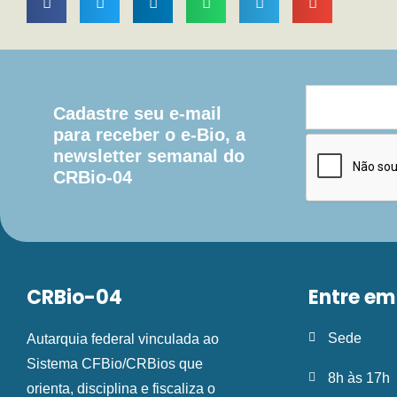
Cadastre seu e-mail
para receber o e-Bio, a
newsletter semanal do
CRBio-04
CRBio-04
Entre em
Sede
Autarquia federal vinculada ao
Sistema CFBio/CRBios que
8h às 17h
orienta, disciplina e fiscaliza o