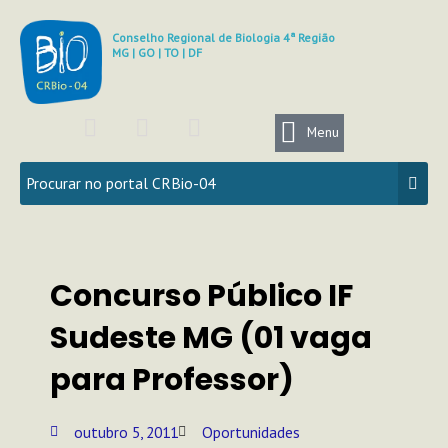
Ir
para
Conselho Regional de Biologia 4ª Região
MG | GO | TO | DF
o
conteúdo
F
I
Y
a
n
o
Menu
c
s
u
e
t
t
b
a
u
o
g
b
o
r
e
k
a
Concurso Público IF
m
Sudeste MG (01 vaga
para Professor)
outubro 5, 2011
Oportunidades