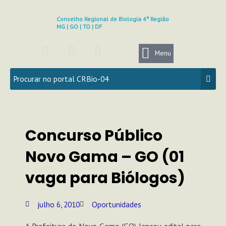
Ir
para
Conselho Regional de Biologia 4ª Região
MG | GO | TO | DF
o
conteúdo
F
I
Y
a
n
o
Menu
c
s
u
e
t
t
b
a
u
o
g
b
o
r
e
k
a
Concurso Público
m
Novo Gama – GO (01
vaga para Biólogos)
julho 6, 2010
Oportunidades
A Prefeitura de Novo Gama (GO) lançou edital para