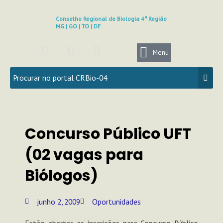
Ir
para
Conselho Regional de Biologia 4ª Região
MG | GO | TO | DF
o
conteúdo
F
I
Y
a
n
o
Menu
c
s
u
e
t
t
b
a
u
o
g
b
o
r
e
k
a
Concurso Público UFT
m
(02 vagas para
Biólogos)
junho 2, 2009
Oportunidades
Estão abertas as inscrições para Concurso Público