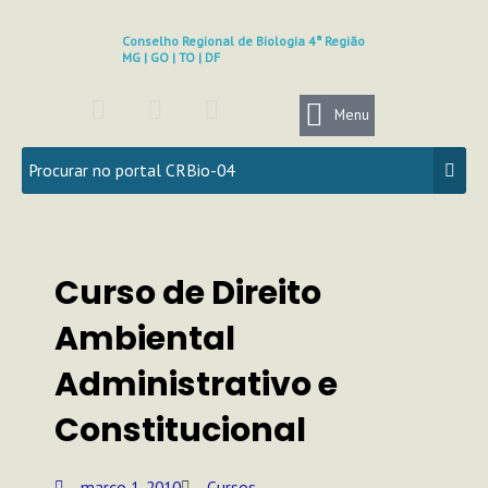
Ir
para
Conselho Regional de Biologia 4ª Região
MG | GO | TO | DF
o
conteúdo
F
I
Y
a
n
o
Menu
c
s
u
e
t
t
b
a
u
o
g
b
o
r
e
k
a
Curso de Direito
m
Ambiental
Administrativo e
Constitucional
março 1, 2010
Cursos