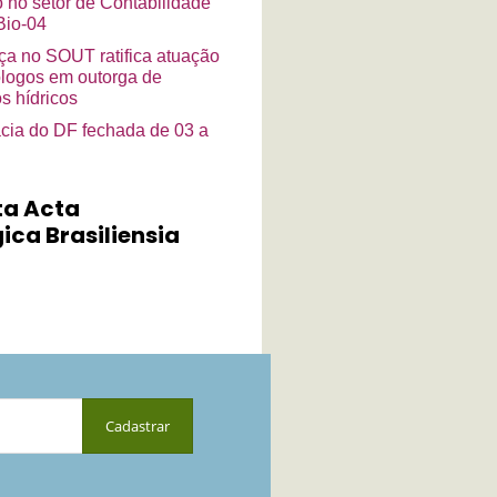
o no setor de Contabilidade
io-04
a no SOUT ratifica atuação
ólogos em outorga de
s hídricos
cia do DF fechada de 03 a
ta Acta
ica Brasiliensia