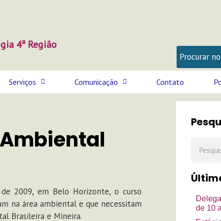
gia 4ª Região
Serviços
Comunicação
Contato
Po
Pesqu
 Ambiental
Pesquisa
Últim
de 2009, em Belo Horizonte, o curso
Delega
tuam na área ambiental e que necessitam
de 10 
l Brasileira e Mineira.