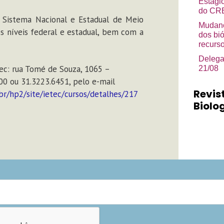
Estági
do CRB
o Sistema Nacional e Estadual de Meio
Mudanç
os níveis federal e estadual, bem com a
dos bi
recurso
Delega
ec: rua Tomé de Souza, 1065 –
21/08
00 ou 31.3223.6451, pelo e-mail
Revis
br/hp2/site/ietec/cursos/detalhes/217
Biolog