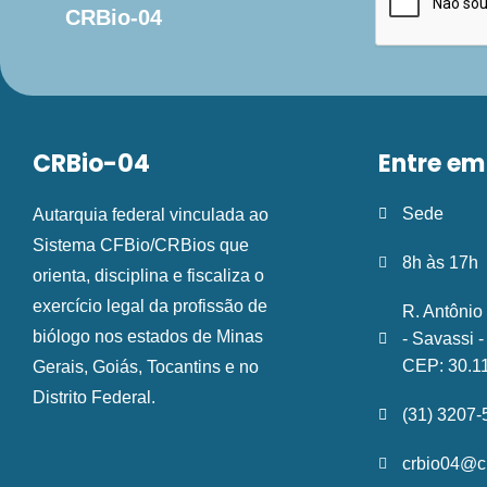
CRBio-04
CRBio-04
Entre em
Sede
Autarquia federal vinculada ao
Sistema CFBio/CRBios que
8h às 17h
orienta, disciplina e fiscaliza o
exercício legal da profissão de
R. Antônio
biólogo nos estados de Minas
- Savassi 
CEP: 30.1
Gerais, Goiás, Tocantins e no
Distrito Federal.
(31) 3207
crbio04@cr