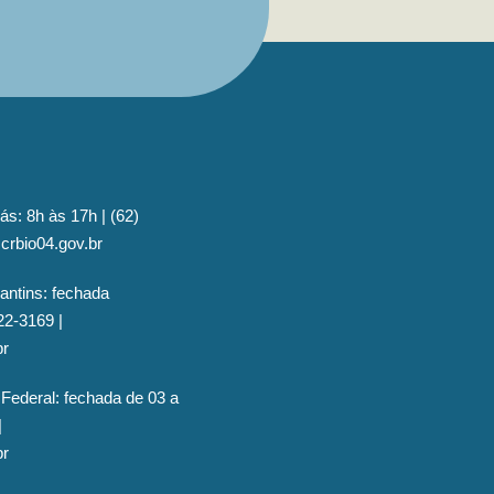
ás: 8h às 17h | (62)
crbio04.gov.br
antins: fechada
22-3169 |
br
 Federal: fechada de 03 a
|
br