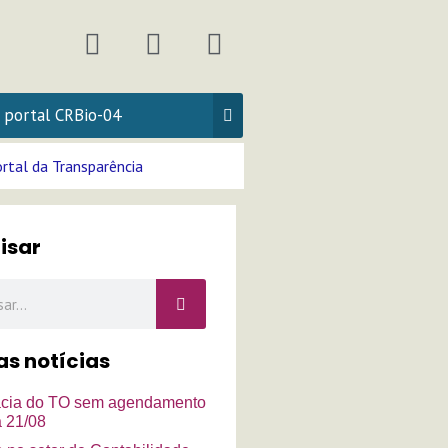
F
I
Y
a
n
o
c
s
u
e
t
t
b
a
u
o
g
b
rtal da Transparência
o
r
e
k
a
isar
m
r
as notícias
cia do TO sem agendamento
a 21/08