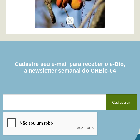
Cadastre seu e-mail para receber o e-Bio,
a newsletter semanal do CRBio-04