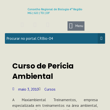
Ir
para
Conselho Regional de Biologia 4ª Região
MG | GO | TO | DF
o
conteúdo
F
I
Y
a
n
o
Menu
c
s
u
e
t
t
b
a
u
o
g
b
o
r
e
k
a
Curso de Perícia
m
Ambiental
maio 3, 2010
Cursos
A Maxiambiental Treinamentos, empresa
especializada em treinamentos na área ambiental,