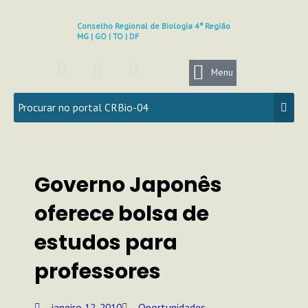
Ir
para
Conselho Regional de Biologia 4ª Região
MG | GO | TO | DF
o
conteúdo
F
I
Y
a
n
o
Menu
c
s
u
e
t
t
b
a
u
o
g
b
o
r
e
k
a
Governo Japonês
m
oferece bolsa de
estudos para
professores
janeiro 12, 2010
Oportunidades