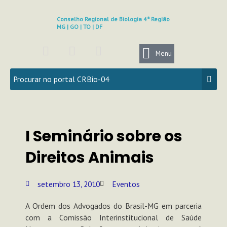
Ir
para
Conselho Regional de Biologia 4ª Região
MG | GO | TO | DF
o
conteúdo
F
I
Y
a
n
o
Menu
c
s
u
e
t
t
b
a
u
o
g
b
o
r
e
k
a
I Seminário sobre os
m
Direitos Animais
setembro 13, 2010
Eventos
A Ordem dos Advogados do Brasil-MG em parceria
com a Comissão Interinstitucional de Saúde