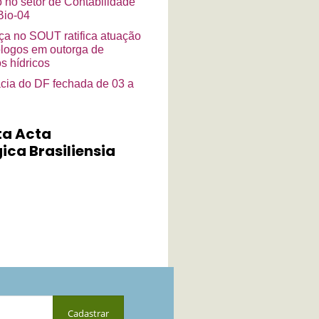
o no setor de Contabilidade
io-04
a no SOUT ratifica atuação
ólogos em outorga de
s hídricos
cia do DF fechada de 03 a
ta Acta
ica Brasiliensia