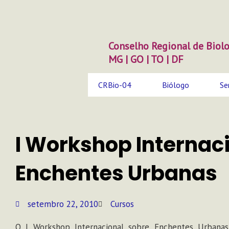
Ir
para
o
conteúdo
Conselho Regional de Biolo
MG | GO | TO | DF
CRBio-04
Biólogo
Se
I Workshop Internac
Enchentes Urbanas
setembro 22, 2010
Cursos
O I Workshop Internacional sobre Enchentes Urbana