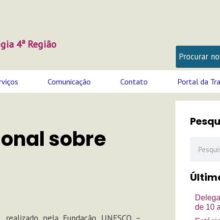
gia 4ª Região
rviços
Comunicação
Contato
Portal da Tr
Pesqu
ional sobre
Pesquisa
Últim
Delega
de 10 
s, realizado pela Fundação UNESCO –