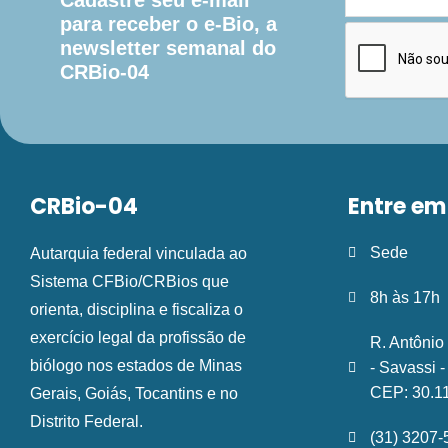
para receber o e-Bio, a
newsletter semanal do
CRBio-04
CRBio-04
Entre em
Sede
Autarquia federal vinculada ao
Sistema CFBio/CRBios que
8h às 17h
orienta, disciplina e fiscaliza o
exercício legal da profissão de
R. Antônio
biólogo nos estados de Minas
- Savassi 
CEP: 30.1
Gerais, Goiás, Tocantins e no
Distrito Federal.
(31) 3207