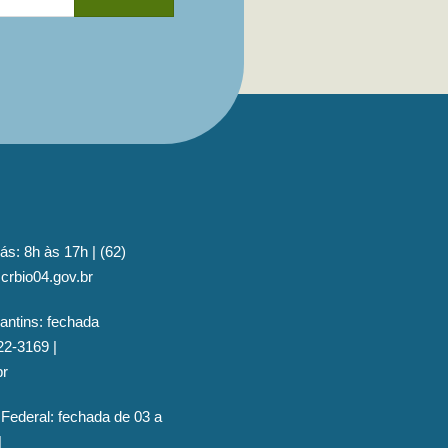
ás: 8h às 17h | (62)
crbio04.gov.br
antins: fechada
22-3169 |
br
 Federal: fechada de 03 a
|