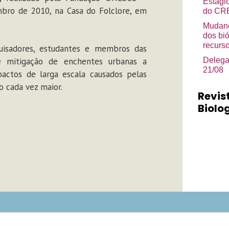
Estági
mbro de 2010, na Casa do Folclore, em
do CRB
Mudanç
dos bi
recurso
squisadores, estudantes e membros das
 e mitigação de enchentes urbanas a
Delega
21/08
actos de larga escala causados pelas
o cada vez maior.
Revis
Biolog