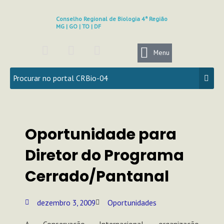
Ir
para
Conselho Regional de Biologia 4ª Região
MG | GO | TO | DF
o
conteúdo
F
I
Y
a
n
o
Menu
c
s
u
e
t
t
b
a
u
o
g
b
o
r
e
k
a
Oportunidade para
m
Diretor do Programa
Cerrado/Pantanal
dezembro 3, 2009
Oportunidades
A Conservação Internacional, organização