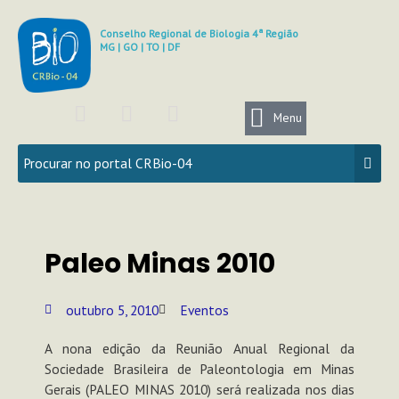
Ir
para
Conselho Regional de Biologia 4ª Região
MG | GO | TO | DF
o
conteúdo
F
I
Y
a
n
o
Menu
c
s
u
e
t
t
b
a
u
o
g
b
o
r
e
k
a
Paleo Minas 2010
m
outubro 5, 2010
Eventos
A nona edição da Reunião Anual Regional da
Sociedade Brasileira de Paleontologia em Minas
Gerais (PALEO MINAS 2010) será realizada nos dias