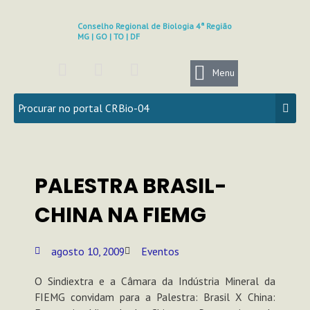
Ir
para
Conselho Regional de Biologia 4ª Região
MG | GO | TO | DF
o
conteúdo
F
I
Y
a
n
o
Menu
c
s
u
e
t
t
b
a
u
o
g
b
o
r
e
k
a
PALESTRA BRASIL-
m
CHINA NA FIEMG
agosto 10, 2009
Eventos
O Sindiextra e a Câmara da Indústria Mineral da
FIEMG convidam para a Palestra: Brasil X China: