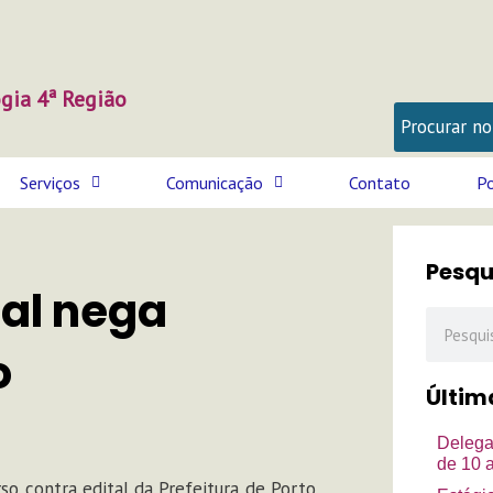
gia 4ª Região
Serviços
Comunicação
Contato
Po
Pesqu
nal nega
Pesquisa
o
Últim
Delega
de 10 
so contra edital da Prefeitura de Porto