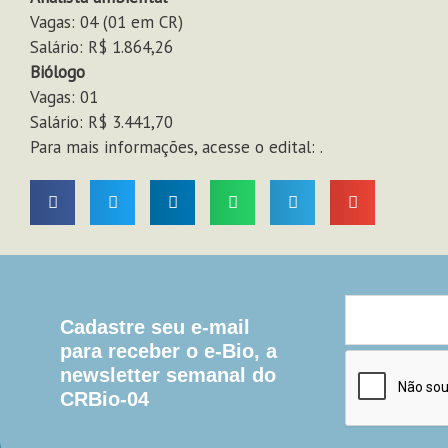
Vagas: 04 (01 em CR)
Salário: R$ 1.864,26
Biólogo
Vagas: 01
Salário: R$ 3.441,70
Para mais informações, acesse o edital: .
Cadastre seu e-mail
para receber o e-Bio, a
newsletter semanal do
CRBio-04