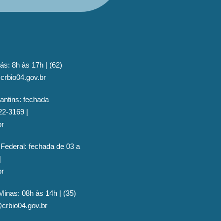
ás: 8h às 17h | (62)
crbio04.gov.br
antins: fechada
22-3169 |
br
 Federal: fechada de 03 a
|
br
Minas: 08h às 14h | (35)
@crbio04.gov.br