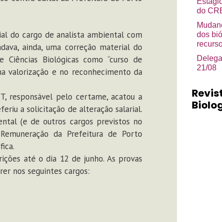
Estági
do CRB
Mudanç
ial do cargo de analista ambiental com
dos bi
recurso
ndava, ainda, uma correção material do
e Ciências Biológicas como “curso de
Delega
21/08
 na valorização e no reconhecimento da
Revis
, responsável pelo certame, acatou a
Biolog
iu a solicitação de alteração salarial.
ental (e de outros cargos previstos no
e Remuneração da Prefeitura de Porto
ica.
ições até o dia 12 de junho. As provas
er nos seguintes cargos: