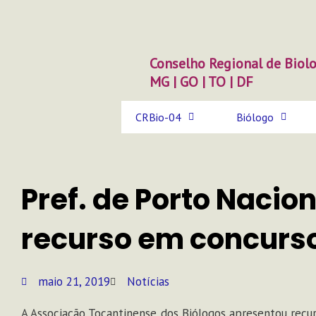
Ir
para
o
conteúdo
Conselho Regional de Biolo
MG | GO | TO | DF
CRBio-04
Biólogo
Pref. de Porto Nacio
recurso em concurs
maio 21, 2019
Notícias
A Associação Tocantinense dos Biólogos apresentou recur