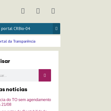
F
I
Y
a
n
o
c
s
u
e
t
t
b
a
u
o
g
b
rtal da Transparência
o
r
e
k
a
isar
m
r
as notícias
cia do TO sem agendamento
a 21/08