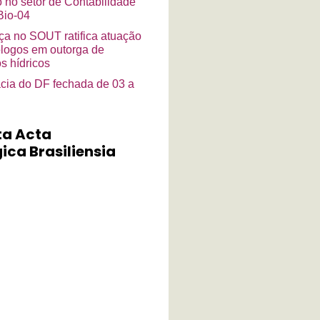
o no setor de Contabilidade
io-04
a no SOUT ratifica atuação
ólogos em outorga de
s hídricos
cia do DF fechada de 03 a
ta Acta
ica Brasiliensia