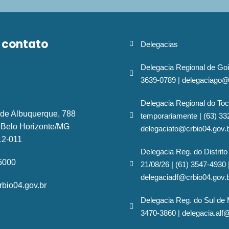
 contato
Delegacias
Delegacia Regional de Goi
3639-0789 | delegaciago@
Delegacia Regional do Toc
 de Albuquerque, 788
temporariamente | (63) 33
- Belo Horizonte/MG
delegaciato@crbio04.gov.
12-011
Delegacia Reg. do Distrito
-5000
21/08/26 | (61) 3547-4930 
delegaciadf@crbio04.gov.
bio04.gov.br
Delegacia Reg. do Sul de 
3470-3860 | delegacia.alf