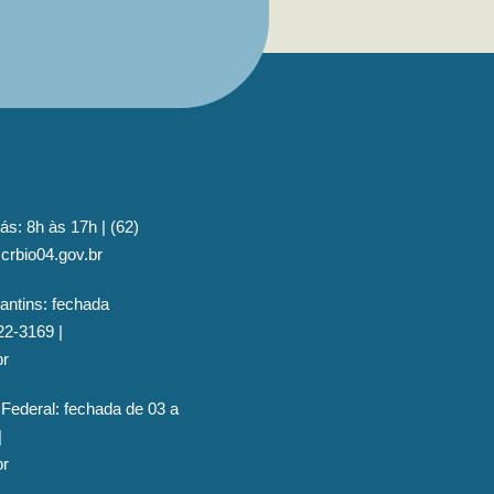
ás: 8h às 17h | (62)
crbio04.gov.br
antins: fechada
22-3169 |
br
 Federal: fechada de 03 a
|
br