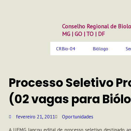
Ir
para
o
conteúdo
Conselho Regional de Biolo
MG | GO | TO | DF
CRBio-04
Biólogo
Se
Processo Seletivo P
(02 vagas para Biól
fevereiro 21, 2011
Oportunidades
A UFMG lançou edital de processo seletivo destinado a