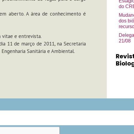
Estági
do CRB
 em aberto. A área de conhecimento é
Mudanç
dos bi
recurso
Delega
vitae e entrevista.
21/08
 dia 11 de março de 2011, na Secretaria
Engenharia Sanitária e Ambiental.
Revis
Biolog