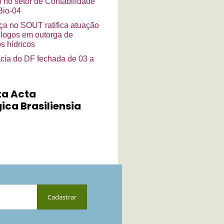
o no setor de Contabilidade
io-04
a no SOUT ratifica atuação
ólogos em outorga de
s hídricos
cia do DF fechada de 03 a
ta Acta
ica Brasiliensia