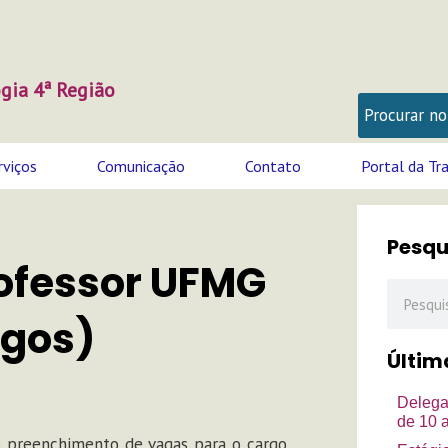
gia 4ª Região
rviços
Comunicação
Contato
Portal da Tr
Pesqu
rofessor UFMG
Pesquisa
ogos)
Últim
Delega
de 10 
o preenchimento de vagas para o cargo