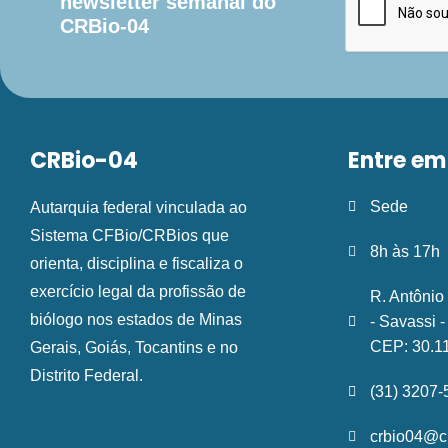
newsletter semanal do
CRBio-04
CRBio-04
Entre em
Sede
Autarquia federal vinculada ao
Sistema CFBio/CRBios que
8h às 17h
orienta, disciplina e fiscaliza o
exercício legal da profissão de
R. Antônio
biólogo nos estados de Minas
- Savassi 
CEP: 30.1
Gerais, Goiás, Tocantins e no
Distrito Federal.
(31) 3207
crbio04@cr