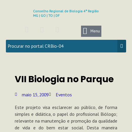
Ir
para
Conselho Regional de Biologia 4ª Região
MG | GO | TO | DF
o
conteúdo
F
I
Y
a
n
o
Menu
c
s
u
e
t
t
b
a
u
o
g
b
o
r
e
k
a
VII Biologia no Parque
m
maio 15, 2009
Eventos
Este projeto visa esclarecer ao público, de forma
simples e didática, o papel do profissional Biólogo;
relevante na manutenção e promoção da qualidade
de vida e do bem estar social. Desta maneira