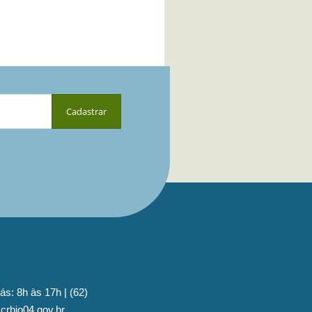
ás: 8h às 17h | (62)
crbio04.gov.br