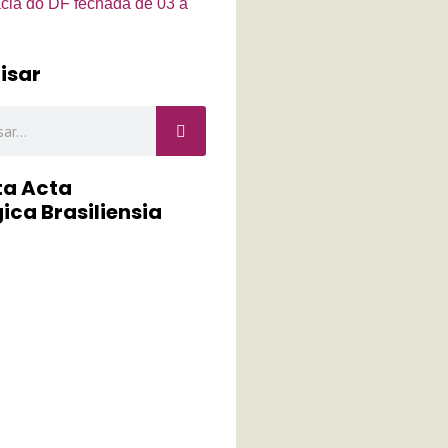
cia do DF fechada de 03 a
isar
r
ta Acta
ica Brasiliensia