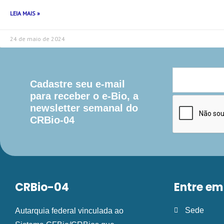
LEIA MAIS »
24 de maio de 2024
Cadastre seu e-mail
para receber o e-Bio, a
newsletter semanal do
CRBio-04
CRBio-04
Entre em
Sede
Autarquia federal vinculada ao