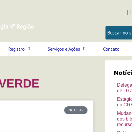
I
s
gia 4ª Região
t
Registro
Serviços e Ações
Contato
r
Notíc
 VERDE
Delega
de 10 
Estági
do CRB
NOTÍCIAS
Mudanç
dos bi
recurso