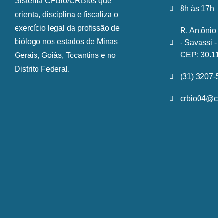
Sistema CFBio/CRBios que
8h às 17h
orienta, disciplina e fiscaliza o
exercício legal da profissão de
R. Antônio
biólogo nos estados de Minas
- Savassi 
CEP: 30.1
Gerais, Goiás, Tocantins e no
Distrito Federal.
(31) 3207
crbio04@cr