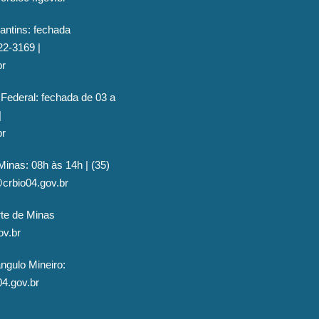
antins: fechada
22-3169 |
br
 Federal: fechada de 03 a
|
br
Minas: 08h às 14h | (35)
@crbio04.gov.br
rte de Minas
ov.br
ngulo Mineiro:
04.gov.br