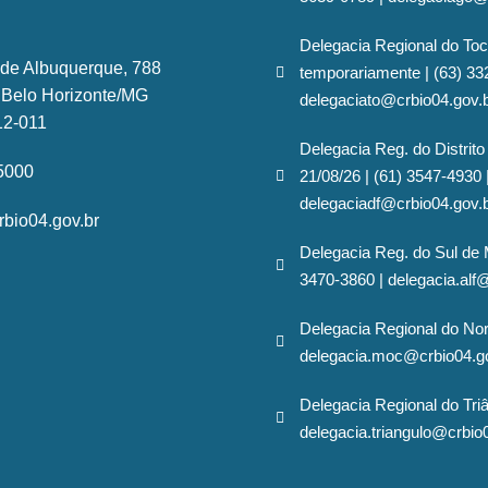
Delegacia Regional do Toc
 de Albuquerque, 788
temporariamente | (63) 33
- Belo Horizonte/MG
delegaciato@crbio04.gov.
12-011
Delegacia Reg. do Distrito
-5000
21/08/26 | (61) 3547-4930 
delegaciadf@crbio04.gov.
bio04.gov.br
Delegacia Reg. do Sul de 
3470-3860 | delegacia.alf
Delegacia Regional do No
delegacia.moc@crbio04.g
Delegacia Regional do Triâ
delegacia.triangulo@crbio