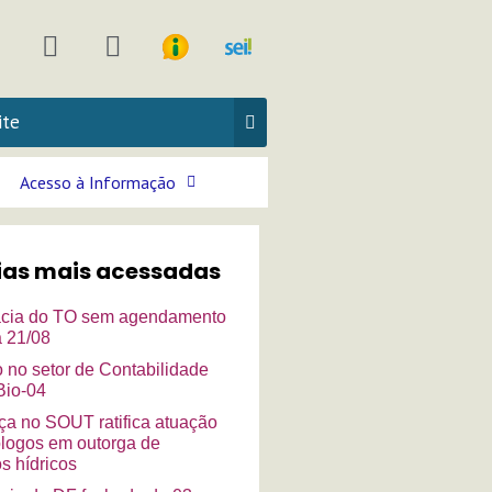
Y
T
n
o
i
u
k
t
t
a
u
o
g
b
k
Acesso à Informação
e
a
m
ias mais acessadas
cia do TO sem agendamento
a 21/08
o no setor de Contabilidade
io-04
a no SOUT ratifica atuação
ólogos em outorga de
s hídricos