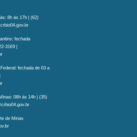
ás: 8h às 17h | (62)
crbio04.gov.br
antins: fechada
22-3169 |
br
 Federal: fechada de 03 a
|
br
Minas: 08h às 14h | (35)
@crbio04.gov.br
rte de Minas
ov.br