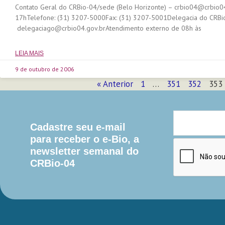
Contato Geral do CRBio-04/sede (Belo Horizonte) – crbio04@crbio0
17hTelefone: (31) 3207-5000Fax: (31) 3207-5001Delegacia do CRBi
delegaciago@crbio04.gov.brAtendimento externo de 08h às
LEIA MAIS
9 de outubro de 2006
« Anterior
1
…
351
352
353
Cadastre seu e-mail
para receber o e-Bio, a
newsletter semanal do
CRBio-04