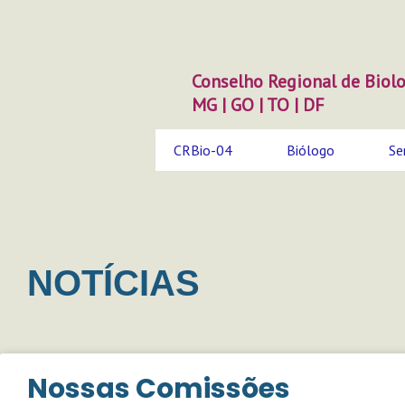
Ir
para
o
conteúdo
Conselho Regional de Biolo
MG | GO | TO | DF
CRBio-04
Biólogo
Se
NOTÍCIAS
Página
Página
Página
Pági
Nossas Comissões