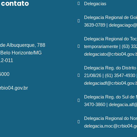
 contato
Delegacias
Delegacia Regional de Goi
3639-0789 | delegaciago@
Delegacia Regional do Toc
 de Albuquerque, 788
temporariamente | (63) 33
- Belo Horizonte/MG
delegaciato@crbio04.gov.
12-011
Delegacia Reg. do Distrito
-5000
21/08/26 | (61) 3547-4930 
delegaciadf@crbio04.gov.
bio04.gov.br
Delegacia Reg. do Sul de 
3470-3860 | delegacia.alf
Delegacia Regional do No
delegacia.moc@crbio04.g