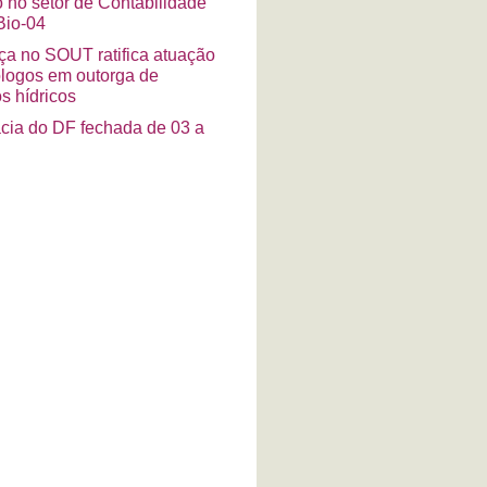
o no setor de Contabilidade
io-04
a no SOUT ratifica atuação
ólogos em outorga de
s hídricos
cia do DF fechada de 03 a