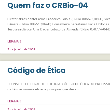
Quem faz o CRBio-04
DiretoriaPresidenteCarlos Frederico Loiola (CRBio 008871/04-D) Vic
Câmara (CRBio 008619/04-D) Conselheira SecretáriaJuliana Ordones
TesoureiroBruce Amir Dacier Lobato de Almeida (CRBio 030774/04-D
LEIA MAIS
3 de janeiro de 2008
Código de Ética
CONSELHO FEDERAL DE BIOLOGIA CÓDIGO DE ÉTICA DO PROFISSION
contém as normas éticas e princípios que devem
LEIA MAIS
3 de janeiro de 2008