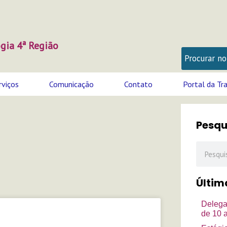
gia 4ª Região
rviços
Comunicação
Contato
Portal da Tr
Pesqu
Pesquisa
Últim
na
Página
Delega
de 10 