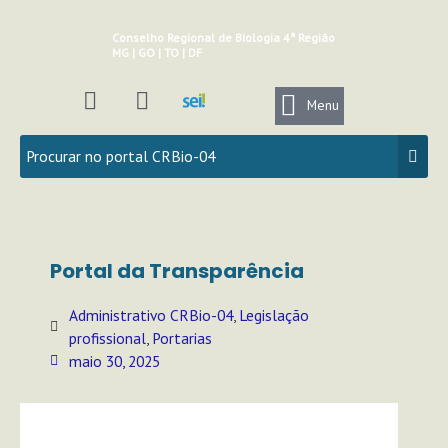
Ir
para
Conselho Regional de Biologia 4ª Região
MG | GO | TO | DF
o
conteúdo
I
Y
n
o
Menu
s
u
t
t
a
u
g
b
r
e
a
Portal da Transparência
m
Administrativo CRBio-04
,
Legislação
profissional
,
Portarias
maio 30, 2025